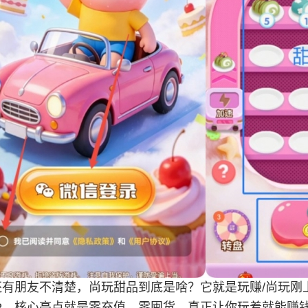
有朋友不清楚，尚玩甜品到底是啥？它就是玩赚/尚玩刚上
PP，核心亮点就是零充值、零囤货，真正让你玩着就能赚