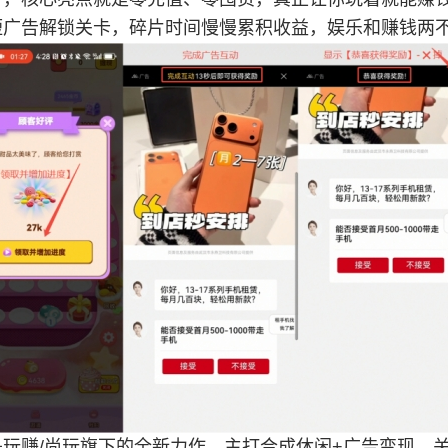
短广告解锁关卡，碎片时间慢慢累积收益，娱乐和赚钱两
是玩赚/尚玩旗下的全新力作，主打合成休闲+广告变现，