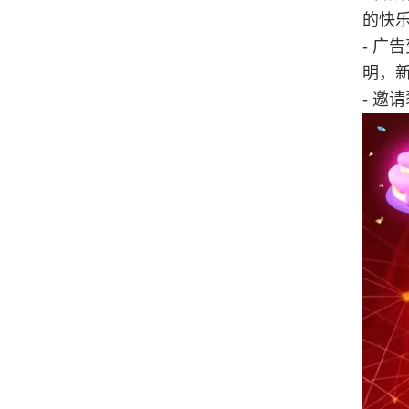
的快
- 广
明，
- 