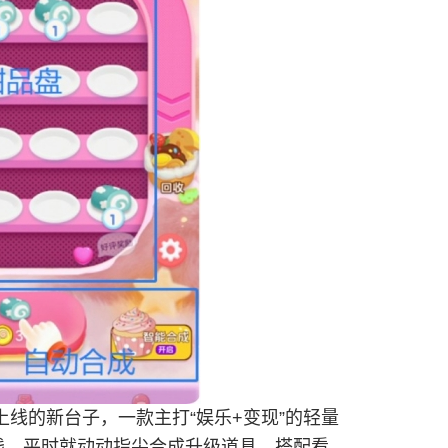
线的新台子，一款主打“娱乐+变现”的轻量
钱。平时就动动指尖合成升级道具，搭配看