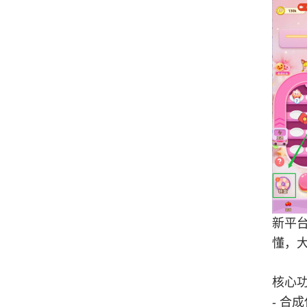
新平
懂，
核心
- 