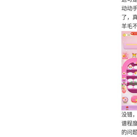
动动
了，
羊毛
没错
谱程
的问